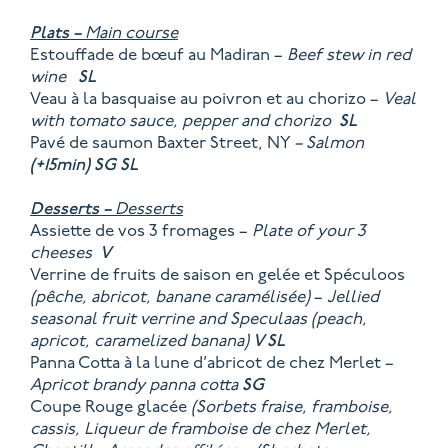
Plats –
Main course
Estouffade de bœuf au Madiran –
Beef stew in red
wine
SL
Veau à la basquaise au poivron et au chorizo –
Veal
with tomato sauce, pepper and chorizo
SL
Pavé de saumon Baxter Street, NY
– Salmon
(+15min)
SG
SL
Desserts –
Desserts
Assiette de vos 3 fromages –
Plate of your 3
cheeses
V
Verrine de fruits de saison en gelée et Spéculoos
(pêche, abricot, banane caramélisée)
–
Jellied
seasonal fruit verrine and Speculaas
(peach,
apricot, caramelized banana)
V
SL
Panna Cotta à la lune d’abricot de chez Merlet –
Apricot brandy panna cotta
SG
Coupe Rouge glacée
(Sorbets fraise, framboise,
cassis, Liqueur de framboise de chez Merlet,