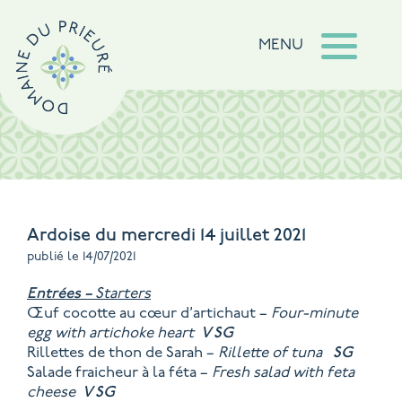
MENU
Ardoise du mercredi 14 juillet 2021
publié le 14/07/2021
Entrées –
Starters
Œuf cocotte au cœur d’artichaut –
Four-minute
egg with artichoke heart
V
SG
Rillettes de thon de Sarah –
Rillette of tuna
SG
Salade fraicheur à la féta –
Fresh salad with feta
cheese
V
SG