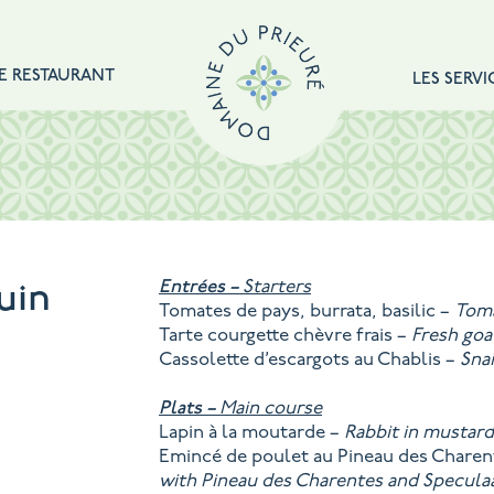
E RESTAURANT
LES SERVI
Entrées –
Starters
uin
Tomates de pays, burrata, basilic –
Toma
Tarte courgette chèvre frais –
Fresh goa
Cassolette d’escargots au Chablis –
Snai
Plats –
Main course
Lapin à la moutarde –
Rabbit in musta
Emincé de poulet au Pineau des Charen
with Pineau des Charentes and Specul