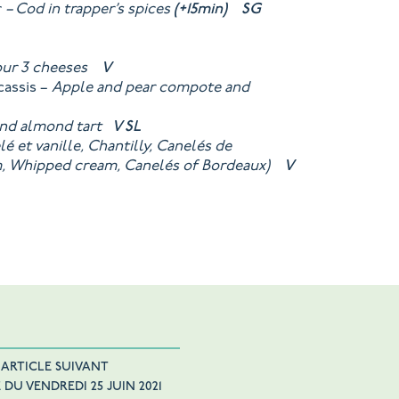
r
– Cod in trapper’s spices
(+15min)
SG
your 3 cheeses
V
assis –
Apple and pear compote and
and almond tart
V
SL
é et vanille, Chantilly, Canelés de
am, Whipped cream, Canelés of Bordeaux)
V
ARTICLE SUIVANT
 DU VENDREDI 25 JUIN 2021