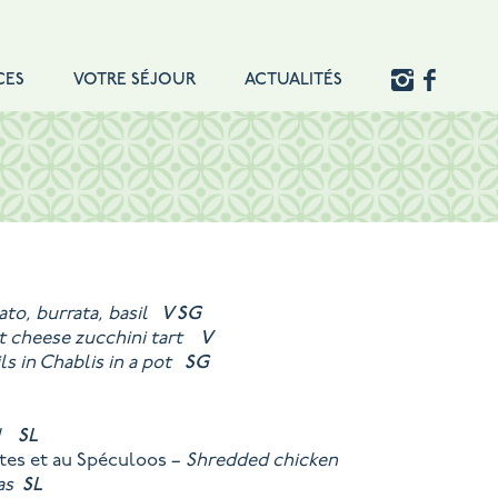
CES
VOTRE SÉJOUR
ACTUALITÉS
to, burrata, basil
V
SG
t cheese zucchini tart
V
ls in Chablis in a pot
SG
rd
SL
tes et au Spéculoos –
Shredded chicken
aas
SL