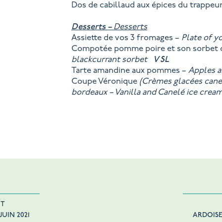
Dos de cabillaud aux épices du trappeu
Desserts –
Desserts
Assiette de vos 3 fromages –
Plate of 
Compotée pomme poire et son sorbet c
blackcurrant sorbet
V
SL
Tarte amandine aux pommes –
Apples 
Coupe Véronique
(Crèmes glacées canel
bordeaux – Vanilla and Canelé ice cre
NT
UIN 2021
ARDOISE