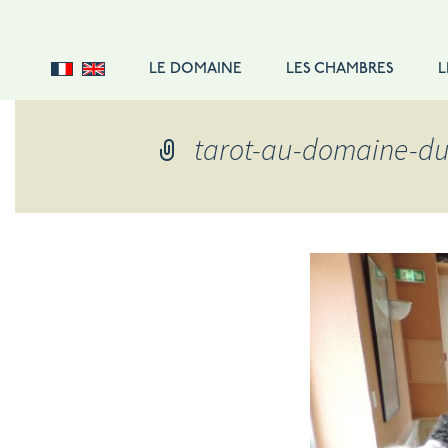
LE DOMAINE
LES CHAMBRES
L
DOUBLE STANDARD
tarot-au-domaine-du
DOUBLE CONFORT
DOUBLE SUPÉRIEURE
SUITE FAMILIALE
SUITE
SINGLE
TARIFS