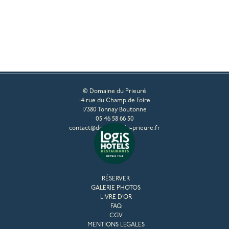
© Domaine du Prieuré
14 rue du Champ de Foire
17380 Tonnay Boutonne
05 46 58 66 50
contact@domaine-du-prieure.fr
RÉSERVER
GALERIE PHOTOS
LIVRE D’OR
FAQ
CGV
MENTIONS LEGALES