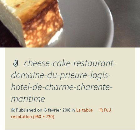
cheese-cake-restaurant-
domaine-du-prieure-logis-
hotel-de-charme-charente-
maritime
Published on
16 février 2016
in
La table
Full
resolution (960 × 720)