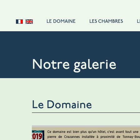
LE DOMAINE
LES CHAMBRES
L
DOUBLE STANDARD
DOUBLE CONFORT
DOUBLE SUPÉRIEURE
Notre galerie
SUITE FAMILIALE
SUITE
SINGLE
TARIFS
Le Domaine