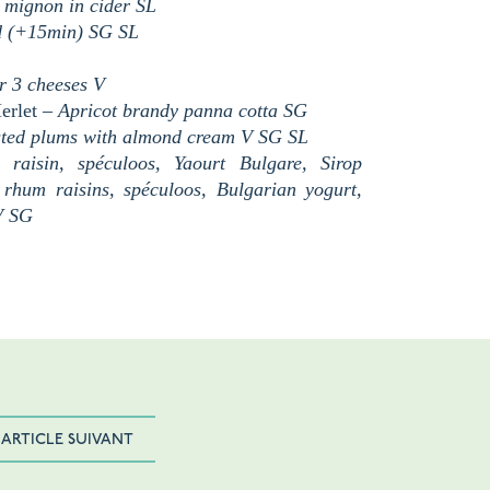
t mignon in cider
SL
d
(+15min)
SG
SL
ur 3 cheeses
V
Merlet –
Apricot brandy panna cotta
SG
ted plums with almond cream
V
SG
SL
raisin, spéculoos, Yaourt Bulgare, Sirop
 rhum raisins, spéculoos, Bulgarian yogurt,
V
SG
ARTICLE SUIVANT