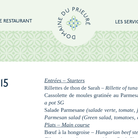
E RESTAURANT
LES SERVI
Entrées –
Starters
15
Rillettes de thon de Sarah –
Rillette of tun
Cassolette de moules gratinée au Parme
a pot
SG
Salade Parmesane
(salade verte, toma
te
,
Parmesan salad (Green salad, tomatoes,
Plats –
Main course
Bœuf à la hongroise –
Hungarian beef s