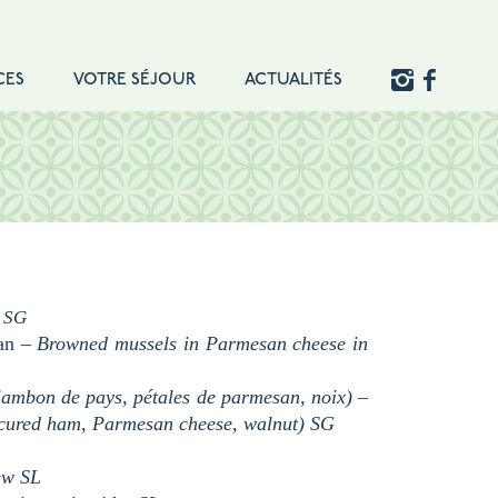
CES
VOTRE SÉJOUR
ACTUALITÉS
a
SG
san –
Browned mussels in Parmesan cheese in
 jambon de pays, pétales de parmesan, noix)
–
 cured ham, Parmesan cheese, walnut)
SG
tew
SL