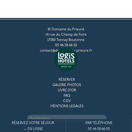
© Domaine du Prieuré
14 rue du Champ de Foire
17380 Tonnay Boutonne
05 46 58 66 50
contact@domaine-du-prieure.fr
RÉSERVER
GALERIE PHOTOS
LIVRE D’OR
FAQ
CGV
MENTIONS LEGALES
Rechercher :
RÉSERVEZ VOTRE SÉJOUR
PAR TÉLÉPHONE
→ EN LIGNE
05 46 58 66 50