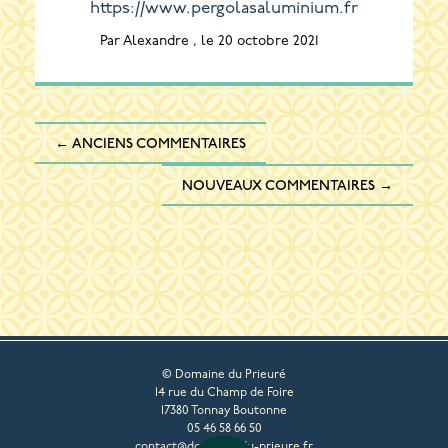
https://www.pergolasaluminium.fr
Par Alexandre , le 20 octobre 2021
Comment
← ANCIENS COMMENTAIRES
navigation
NOUVEAUX COMMENTAIRES →
© Domaine du Prieuré
14 rue du Champ de Foire
17380 Tonnay Boutonne
05 46 58 66 50
contact@domaine-du-prieure.fr