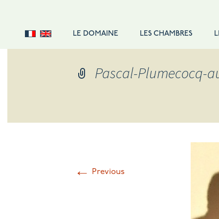
LE DOMAINE
LES CHAMBRES
L
DOUBLE STANDARD
Pascal-Plumecocq-a
DOUBLE CONFORT
DOUBLE SUPÉRIEURE
SUITE FAMILIALE
SUITE
SINGLE
TARIFS
←
Previous