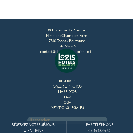
© Domaine du Prieuré
14 rue du Champ de Foire
17380 Tonnay Boutonne
05 46 58 66 50
contact@domaine-du-prieure.fr
RÉSERVER
GALERIE PHOTOS
LIVRE D’OR
FAQ
CGV
MENTIONS LEGALES
Rechercher :
RÉSERVEZ VOTRE SÉJOUR
PAR TÉLÉPHONE
→ EN LIGNE
05 46 58 66 50