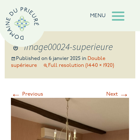
MENU
image00024-superieure
Published on
6 janvier 2025
in
Double
supérieure
Full resolution (1440 × 1920)
←
→
Previous
Next