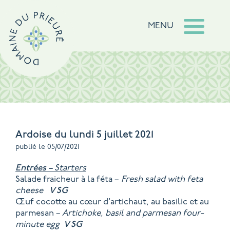
MENU
Ardoise du lundi 5 juillet 2021
publié le 05/07/2021
Entrées –
Starters
Salade fraicheur à la féta –
Fresh salad with feta
cheese
V
SG
Œuf cocotte au cœur d’artichaut, au basilic et au
parmesan –
Artichoke, basil and parmesan four-
minute egg
V
SG