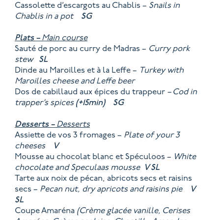
Cassolette d’escargots au Chablis –
Snails in
Chablis in a pot
SG
Plats –
Main course
Sauté de porc au curry de Madras –
Curry pork
stew
SL
Dinde au Maroilles et à la Leffe –
Turkey with
Maroilles cheese and Leffe beer
Dos de cabillaud aux épices du trappeur
– Cod in
trapper’s spices
(+15min)
SG
Desserts –
Desserts
Assiette de vos 3 fromages –
Plate of your 3
cheeses
V
Mousse au chocolat blanc et Spéculoos –
White
chocolate and Speculaas mousse
V
SL
Tarte aux noix de pécan, abricots secs et raisins
secs –
Pecan nut, dry apricots and raisins pie
V
SL
Coupe Amaréna
(Crème glacée vanille, Cerises