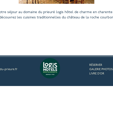
otre séjour au domaine du prieuré logis hôtel de charme en charent
découvrez les cuisines traditionnelles du château de la roche courbo
RÉSERVER
u-prieure.fr
GALERIE PHOTOS
LIVRE D’OR