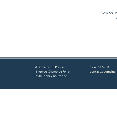
lors de v
© Domaine du Prieuré
05 46 58 66 50
14 rue du Champ de Foire
contact@domaine-d
17380 Tonnay Boutonne