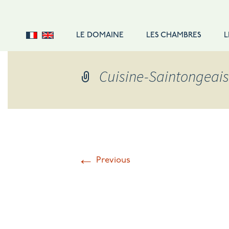
LE DOMAINE
LES CHAMBRES
L
DOUBLE STANDARD
Cuisine-Saintongeai
DOUBLE CONFORT
DOUBLE SUPÉRIEURE
SUITE FAMILIALE
SUITE
SINGLE
←
Previous
TARIFS